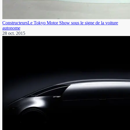
Constructeurs
Le Tokyo Motor Show sous le signe de la voiture
autonome
28 oct. 2015